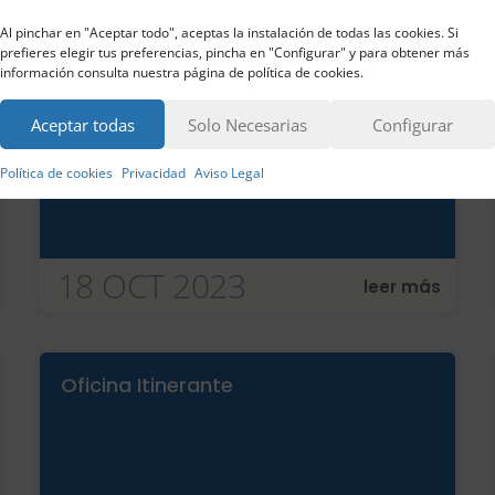
ACTIVIDADES
Al pinchar en "Aceptar todo", aceptas la instalación de todas las cookies. Si
prefieres elegir tus preferencias, pincha en "Configurar" y para obtener más
información consulta nuestra página de política de cookies.
Oficina Itinerante
Aceptar todas
Solo Necesarias
Configurar
Política de cookies
Privacidad
Aviso Legal
18 OCT 2023
leer más
Oficina Itinerante