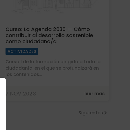
Curso: La Agenda 2030 — Cómo
contribuir al desarrollo sostenible
como ciudadano/a
ACTIVIDADES
Curso 1 de la formación dirigida a toda la
ciudadanía, en el que se profundizará en
los contenidos...
7 NOV 2023
leer más
« Entradas más antiguas