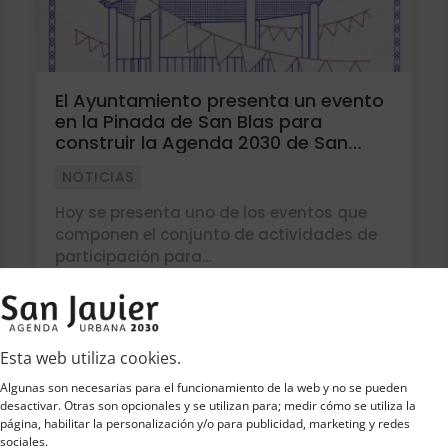
El Ayuntamiento presenta un evento
en la Pinada de San Blas para
construir la Agenda 2030 de San
Javier
NOTICIAS
Hoy se presenta uno de los eventos que
componen el conjunto de actividades de
participación para...
26 OCT 2023
leer más
Esta web utiliza cookies.
Algunas son necesarias para el funcionamiento de la web y no se pueden
desactivar. Otras son opcionales y se utilizan para; medir cómo se utiliza la
página, habilitar la personalización y/o para publicidad, marketing y redes
sociales.