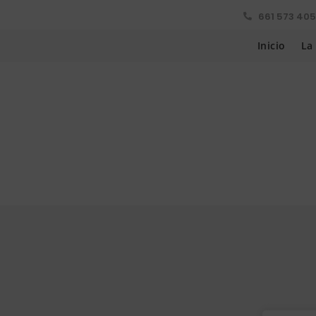
661 573 405

Inicio
La