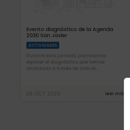
Evento diagnóstico de la Agenda
2030 San Javier
ACTIVIDADES
Durante esta jornada, planteamos
exponer el diagnóstico que hemos
alcanzado a través de todo el...
26 OCT 2023
leer más