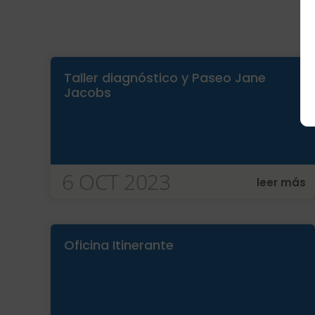
Taller diagnóstico y Paseo Jane
Jacobs
6 OCT 2023
leer más
Oficina Itinerante